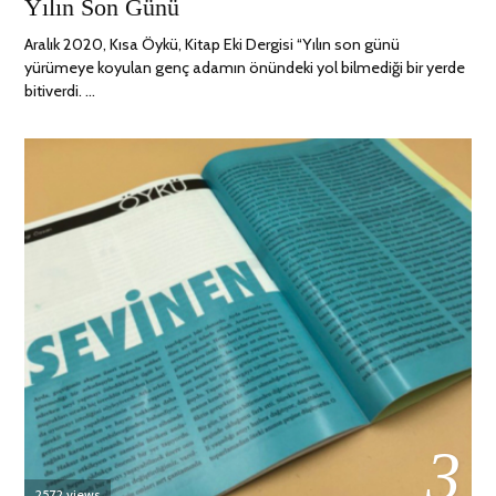
Yılın Son Günü
ON
NISAN
2022
Aralık 2020, Kısa Öykü, Kitap Eki Dergisi “Yılın son günü
yürümeye koyulan genç adamın önündeki yol bilmediği bir yerde
bitiverdi. …
03
2572 views