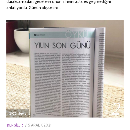
duraksamadan gecelerin onun zihnini asla es geçmediğini
anlatıyordu. Günün akşamını …
02
2972 views
POSTED
DERGILER
5 ARALIK 2021
13