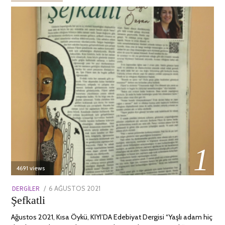
01
4691 views
POSTED
DERGILER
6 AĞUSTOS 2021
13
Şefkatli
ON
NISAN
2022
Ağustos 2021, Kısa Öykü, KIYI’DA Edebiyat Dergisi “Yaşlı adam hiç