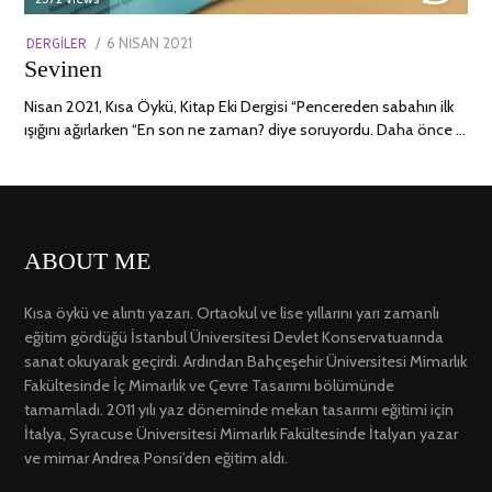
POSTED
DERGILER
6 NISAN 2021
13
Sevinen
ON
NISAN
2022
Nisan 2021, Kısa Öykü, Kitap Eki Dergisi “Pencereden sabahın ilk
ışığını ağırlarken “En son ne zaman? diye soruyordu. Daha önce …
ABOUT ME
Kısa öykü ve alıntı yazarı. Ortaokul ve lise yıllarını yarı zamanlı
eğitim gördüğü İstanbul Üniversitesi Devlet Konservatuarında
sanat okuyarak geçirdi. Ardından Bahçeşehir Üniversitesi Mimarlık
Fakültesinde İç Mimarlık ve Çevre Tasarımı bölümünde
tamamladı. 2011 yılı yaz döneminde mekan tasarımı eğitimi için
İtalya, Syracuse Üniversitesi Mimarlık Fakültesinde İtalyan yazar
ve mimar Andrea Ponsi’den eğitim aldı.