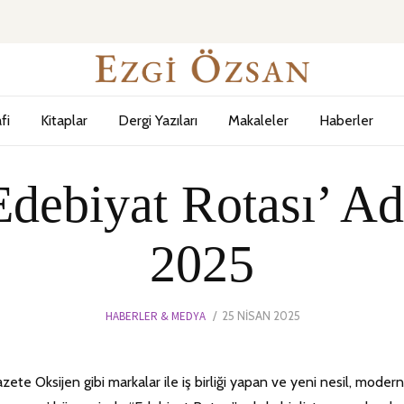
fi
Kitaplar
Dergi Yazıları
Makaleler
Haberler
debiyat Rotası’ Ad
2025
POSTED
HABERLER & MEDYA
25 NISAN 2025
3
ON
MAYIS
2025
ete Oksijen gibi markalar ile iş birliği yapan ve yeni nesil, modern