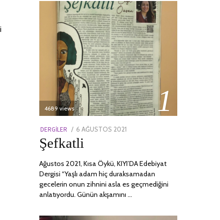
i
01
4689 views
POSTED
DERGILER
6 AĞUSTOS 2021
13
Şefkatli
ON
NISAN
2022
Ağustos 2021, Kısa Öykü, KIYI’DA Edebiyat
Dergisi “Yaşlı adam hiç duraksamadan
gecelerin onun zihnini asla es geçmediğini
anlatıyordu. Günün akşamını …