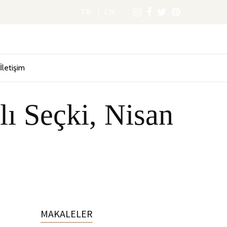
TR
EN
İletişim
lı Seçki, Nisan
MAKALELER