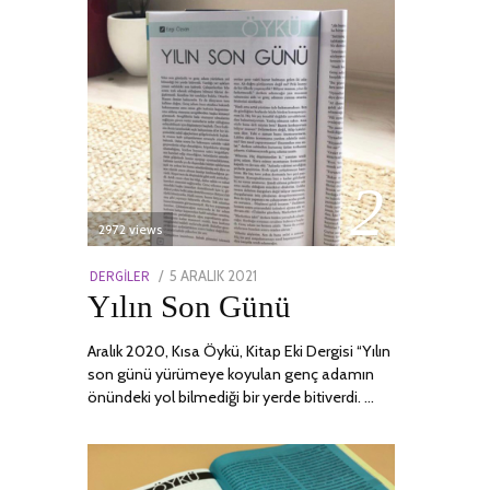
02
2972 views
POSTED
DERGILER
5 ARALIK 2021
13
Yılın Son Günü
ON
NISAN
2022
Aralık 2020, Kısa Öykü, Kitap Eki Dergisi “Yılın
son günü yürümeye koyulan genç adamın
önündeki yol bilmediği bir yerde bitiverdi. …