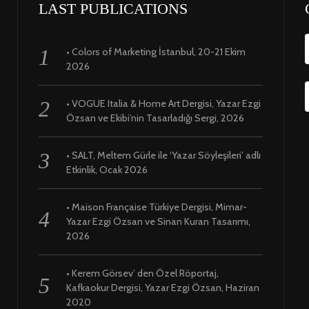
LAST PUBLICATIONS
• Colors of Marketing İstanbul, 20-21 Ekim
2026
• VOGUE Italia & Home Art Dergisi, Yazar Ezgi
Özsan ve Ekibi’nin Tasarladığı Sergi, 2026
• SALT, Meltem Gürle ile ‘Yazar Söyleşileri’ adlı
Etkinlik, Ocak 2026
• Maison Française Türkiye Dergisi, Mimar-
Yazar Ezgi Özsan ve Sinan Kuran Tasarımı,
2026
• Kerem Görsev’ den Özel Röportaj,
Kafkaokur Dergisi, Yazar Ezgi Özsan, Haziran
2020