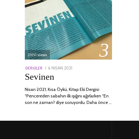
03
2570 views
POSTED
DERGILER
6 NISAN 2021
13
Sevinen
ON
NISAN
2022
Nisan 2021, Kısa Öykü, Kitap Eki Dergisi
“Pencereden sabahın ilk ışığını ağırlarken “En
son ne zaman? diye soruyordu. Daha önce …