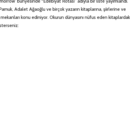
Tomorrow’ bünyesinde “Edebiyat Rotası” adıyla bir liste yayımlandı.
muk, Adalet Ağaoğlu ve birçok yazarın kitaplarına, şiirlerine ve
 mekanları konu ediniyor. Okurun dünyasını nüfus eden kitaplardak
sterseniz: