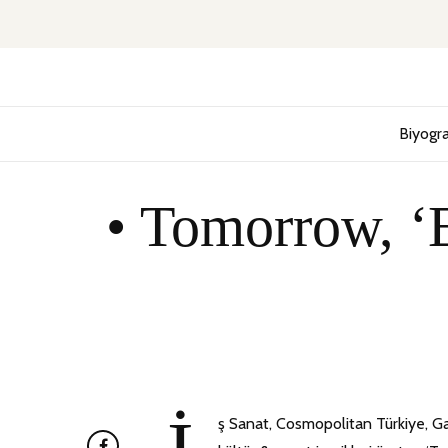
Biyogra
• Tomorrow, ‘E
ş Sanat, Cosmopolitan Türkiye, Gaz