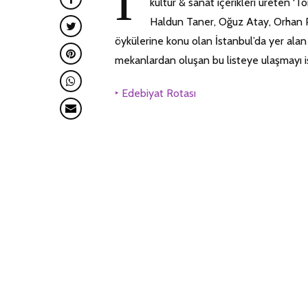
İ
kültür & sanat içerikleri üreten ‘
Haldun Taner, Oğuz Atay, Orhan Pa
öykülerine konu olan İstanbul’da yer alan
mekanlardan oluşan bu listeye ulaşmayı i
‣ Edebiyat Rotası