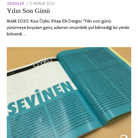
POSTED
DERGILER
5 ARALIK 2021
13
Yılın Son Günü
ON
NISAN
2022
Aralık 2020, Kısa Öykü, Kitap Eki Dergisi “Yılın son günü
yürümeye koyulan genç adamın önündeki yol bilmediği bir yerde
bitiverdi. …