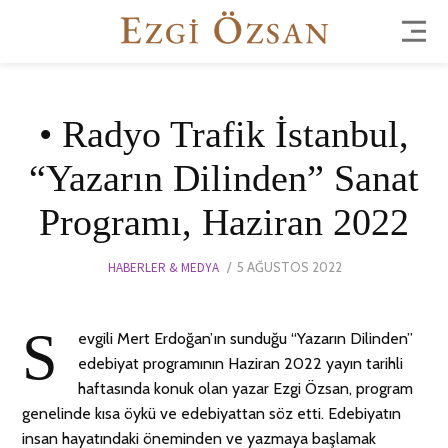
• Radyo Trafik İstanbul,
“Yazarın Dilinden” Sanat
Programı, Haziran 2022
POSTED
HABERLER & MEDYA
5 AĞUSTOS 2022
16
ON
EKIM
2022
S
evgili Mert Erdoğan’ın sunduğu “Yazarın Dilinden”
edebiyat programının Haziran 2022 yayın tarihli
haftasında konuk olan yazar Ezgi Özsan, program
genelinde kısa öykü ve edebiyattan söz etti. Edebiyatın
insan hayatındaki öneminden ve yazmaya başlamak