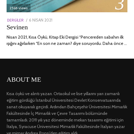
03
2568 views
POSTED
DERGILER
6 NISAN 2021
13
Sevinen
ON
NISAN
2022
Nisan 2021, Kısa Öykü, Kitap Eki Dergisi “Pencereden sabahın ilk
ışığını ağırlarken “En son ne zaman? diye soruyordu. Daha önce …
ABOUT ME
Kısa öykü ve alıntı yazarı. Ortaokul ve lise yıllarını yarı zamanlı
eğitim gördüğü İstanbul Üniversitesi Devlet Konservatuarında
sanat okuyarak geçirdi. Ardından Bahçeşehir Üniversitesi Mimarlık
Fakültesinde İç Mimarlık ve Çevre Tasarımı bölümünde
tamamladı. 2011 yılı yaz döneminde mekan tasarımı eğitimi için
İtalya, Syracuse Üniversitesi Mimarlık Fakültesinde İtalyan yazar
ve mimar Andrea Ponsi’den eğitim aldı.