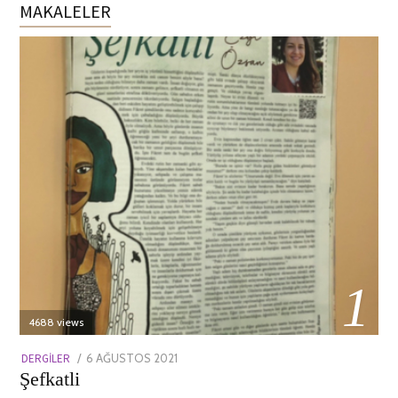
MAKALELER
01
4688 views
POSTED
DERGILER
6 AĞUSTOS 2021
13
Şefkatli
ON
NISAN
2022