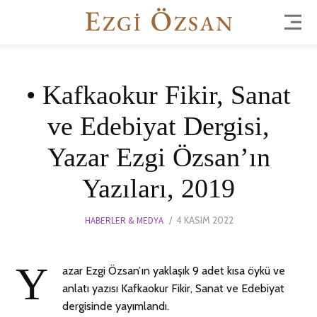
• Kafkaokur Fikir, Sanat
ve Edebiyat Dergisi,
Yazar Ezgi Özsan’ın
Yazıları, 2019
POSTED
HABERLER & MEDYA
4 KASIM 2022
7
ON
NISAN
2024
Y
azar Ezgi Özsan’ın yaklaşık 9 adet kısa öykü ve
anlatı yazısı Kafkaokur Fikir, Sanat ve Edebiyat
dergisinde yayımlandı.