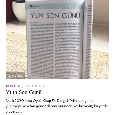
02
2971 views
POSTED
DERGILER
5 ARALIK 2021
13
Yılın Son Günü
ON
NISAN
2022
Aralık 2020, Kısa Öykü, Kitap Eki Dergisi “Yılın son günü
yürümeye koyulan genç adamın önündeki yol bilmediği bir yerde
bitiverdi. …