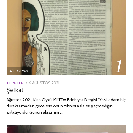
01
4689 views
POSTED
DERGILER
6 AĞUSTOS 2021
13
Şefkatli
ON
NISAN
2022
Ağustos 2021, Kısa Öykü, KIYI’DA Edebiyat Dergisi “Yaşlı adam hiç
duraksamadan gecelerin onun zihnini asla es geçmediğini
anlatıyordu. Günün akşamını …