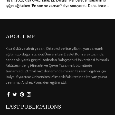
Nisan 2021, Kısa Öykü, Kitap Eki Dergisi “Pencereden sabahın ilk
ışığını ağırlarken “En son ne zaman? diye soruyordu. Daha önce …
ABOUT ME
Kısa öykü ve alıntı yazarı. Ortaokul ve lise yıllarını yarı zamanlı
eğitim gördüğü İstanbul Üniversitesi Devlet Konservatuarında
sanat okuyarak geçirdi. Ardından Bahçeşehir Üniversitesi Mimarlık
Fakültesinde İç Mimarlık ve Çevre Tasarımı bölümünde
tamamladı. 2011 yılı yaz döneminde mekan tasarımı eğitimi için
İtalya, Syracuse Üniversitesi Mimarlık Fakültesinde İtalyan yazar
ve mimar Andrea Ponsi’den eğitim aldı.
LAST PUBLICATIONS