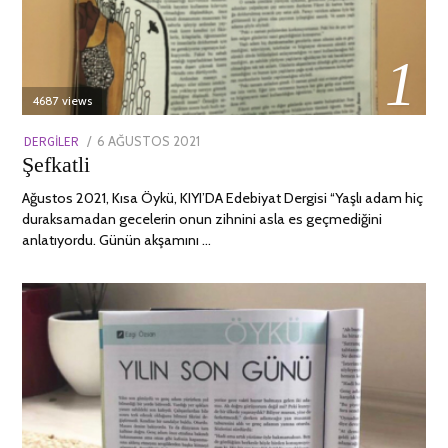
01
4687 views
POSTED
DERGILER
6 AĞUSTOS 2021
13
Şefkatli
ON
NISAN
2022
Ağustos 2021, Kısa Öykü, KIYI’DA Edebiyat Dergisi “Yaşlı adam hiç
duraksamadan gecelerin onun zihnini asla es geçmediğini
anlatıyordu. Günün akşamını …