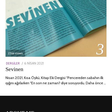
03
2566 views
POSTED
DERGILER
6 NISAN 2021
13
Sevinen
ON
NISAN
2022
Nisan 2021, Kısa Öykü, Kitap Eki Dergisi “Pencereden sabahın ilk
ışığını ağırlarken “En son ne zaman? diye soruyordu. Daha önce …