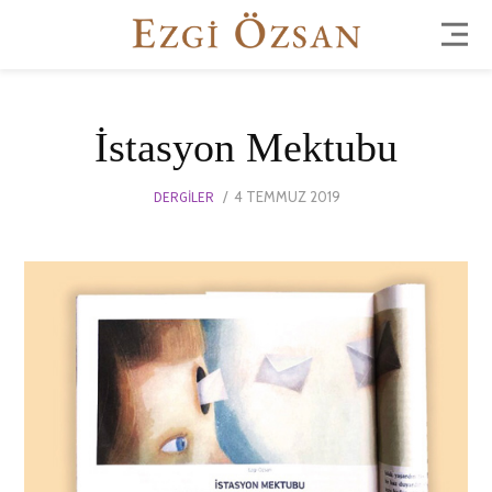
İstasyon Mektubu
POSTED
DERGILER
4 TEMMUZ 2019
13
ON
NISAN
2022