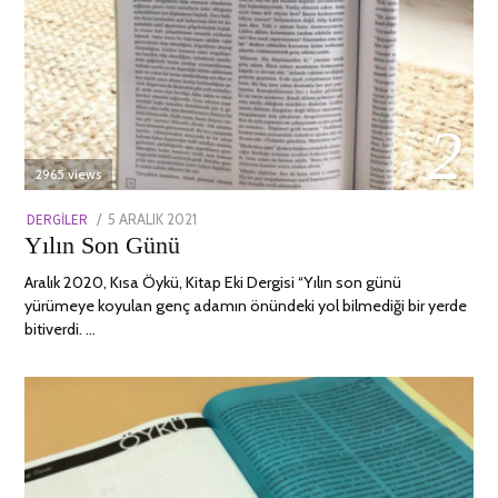
02
2965 views
POSTED
DERGILER
5 ARALIK 2021
13
Yılın Son Günü
ON
NISAN
2022
Aralık 2020, Kısa Öykü, Kitap Eki Dergisi “Yılın son günü
yürümeye koyulan genç adamın önündeki yol bilmediği bir yerde
bitiverdi. …