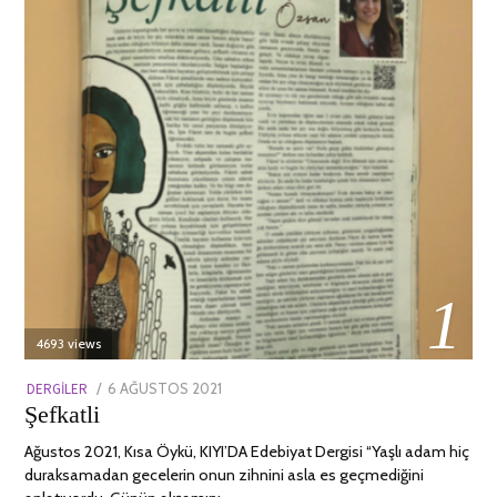
01
4693 views
POSTED
DERGILER
6 AĞUSTOS 2021
13
Şefkatli
ON
NISAN
2022
Ağustos 2021, Kısa Öykü, KIYI’DA Edebiyat Dergisi “Yaşlı adam hiç
duraksamadan gecelerin onun zihnini asla es geçmediğini