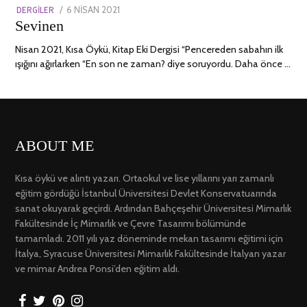
POSTED
DERGILER
6 NISAN 2021
13
Sevinen
ON
NISAN
2022
Nisan 2021, Kısa Öykü, Kitap Eki Dergisi “Pencereden sabahın ilk
ışığını ağırlarken “En son ne zaman? diye soruyordu. Daha önce …
ABOUT ME
Kısa öykü ve alıntı yazarı. Ortaokul ve lise yıllarını yarı zamanlı
eğitim gördüğü İstanbul Üniversitesi Devlet Konservatuarında
sanat okuyarak geçirdi. Ardından Bahçeşehir Üniversitesi Mimarlık
Fakültesinde İç Mimarlık ve Çevre Tasarımı bölümünde
tamamladı. 2011 yılı yaz döneminde mekan tasarımı eğitimi için
İtalya, Syracuse Üniversitesi Mimarlık Fakültesinde İtalyan yazar
ve mimar Andrea Ponsi’den eğitim aldı.