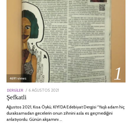
01
4691 views
POSTED
DERGILER
6 AĞUSTOS 2021
13
Şefkatli
ON
NISAN
2022
Ağustos 2021, Kısa Öykü, KIYI’DA Edebiyat Dergisi “Yaşlı adam hiç
duraksamadan gecelerin onun zihnini asla es geçmediğini
anlatıyordu. Günün akşamını …