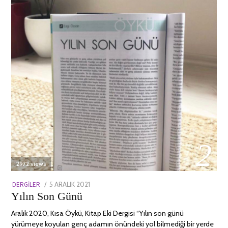
02
2972 views
POSTED
DERGILER
5 ARALIK 2021
13
Yılın Son Günü
ON
NISAN
2022
Aralık 2020, Kısa Öykü, Kitap Eki Dergisi “Yılın son günü
yürümeye koyulan genç adamın önündeki yol bilmediği bir yerde