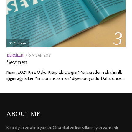
03
2573 views
POSTED
DERGILER
6 NISAN 2021
13
Sevinen
ON
NISAN
2022
Nisan 2021, Kısa Öykü, Kitap Eki Dergisi “Pencereden sabahın ilk
ışığını ağırlarken “En son ne zaman? diye soruyordu. Daha önce …
ABOUT ME
Kısa öykü ve alıntı yazarı. Ortaokul ve lise yıllarını yarı zamanlı