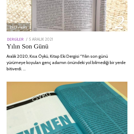
02
2973 views
POSTED
DERGILER
5 ARALIK 2021
13
Yılın Son Günü
ON
NISAN
2022
Aralık 2020, Kısa Öykü, Kitap Eki Dergisi “Yılın son günü
yürümeye koyulan genç adamın önündeki yol bilmediği bir yerde
bitiverdi. …