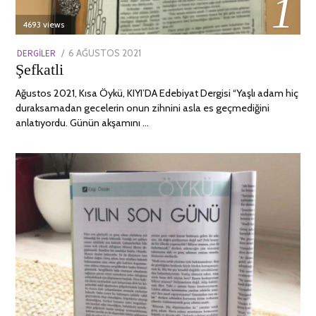
01
4693 views
POSTED
DERGILER
6 AĞUSTOS 2021
13
Şefkatli
ON
NISAN
2022
Ağustos 2021, Kısa Öykü, KIYI’DA Edebiyat Dergisi “Yaşlı adam hiç
duraksamadan gecelerin onun zihnini asla es geçmediğini
anlatıyordu. Günün akşamını …