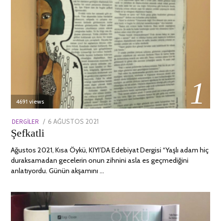
01
4691 views
POSTED
DERGILER
6 AĞUSTOS 2021
13
Şefkatli
ON
NISAN
2022
Ağustos 2021, Kısa Öykü, KIYI’DA Edebiyat Dergisi “Yaşlı adam hiç
duraksamadan gecelerin onun zihnini asla es geçmediğini
anlatıyordu. Günün akşamını …