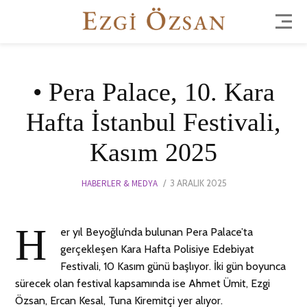
• Pera Palace, 10. Kara
Hafta İstanbul Festivali,
Kasım 2025
POSTED
HABERLER & MEDYA
3 ARALIK 2025
11
ON
ŞUBAT
2026
H
er yıl Beyoğlu’nda bulunan Pera Palace’ta
gerçekleşen Kara Hafta Polisiye Edebiyat
Festivali, 10 Kasım günü başlıyor. İki gün boyunca
sürecek olan festival kapsamında ise Ahmet Ümit, Ezgi
Özsan, Ercan Kesal, Tuna Kiremitçi yer alıyor.