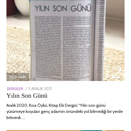
02
2972 views
POSTED
DERGILER
5 ARALIK 2021
13
Yılın Son Günü
ON
NISAN
2022
Aralık 2020, Kısa Öykü, Kitap Eki Dergisi “Yılın son günü
yürümeye koyulan genç adamın önündeki yol bilmediği bir yerde
bitiverdi. …