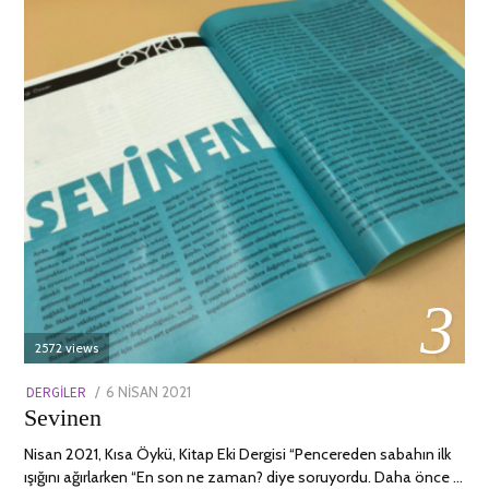
03
2572 views
POSTED
DERGILER
6 NISAN 2021
13
Sevinen
ON
NISAN
2022
Nisan 2021, Kısa Öykü, Kitap Eki Dergisi “Pencereden sabahın ilk
ışığını ağırlarken “En son ne zaman? diye soruyordu. Daha önce …